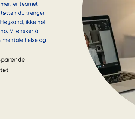
emer, er teamet
tøtten du trenger.
i Høysand, ikke nøl
no. Vi ønsker å
in mentale helse og
sparende
tet