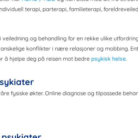
ndividuell terapi, parterapi, familieterapi, foreldreveile
i veiledning og behandling for en rekke ulike utfordring
 vanskelige konflikter i nære relasjoner og mobbing. En
for å hjelpe deg på reisen mot bedre
psykisk helse
.
sykiater
våre fysiske økter. Online diagnose og tilpassede behan
 psykiater