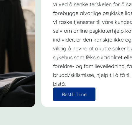
vi ved å senke terskelen for å sø
forebygge alvorlige psykiske lide
vi raske tjenester til våre kunde
selv om online psykiaterhjelp k
individer, er den kanskje ikke eg
viktig å nevne at akutte saker b
sykehus som feks suicidalitet el
foreldre- og familieveiledning, f
brudd/skilsmisse, hjelp til å få t
bistå.
Bestill Time