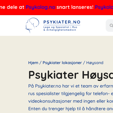
Hopp
le at
Psykolog.no
snart lanseres!
Psykolog.no
v
rett
Søk
til
innholdet
Hjem
/
Psykiater lokasjoner
/
Høysand
Psykiater Høys
På Psykiater.no har vi et team av erfar
rus spesialister tilgjengelig for telefon- e
videokonsultasjoner med ingen eller kor
Enten du trenger hjelp til å håndtere an