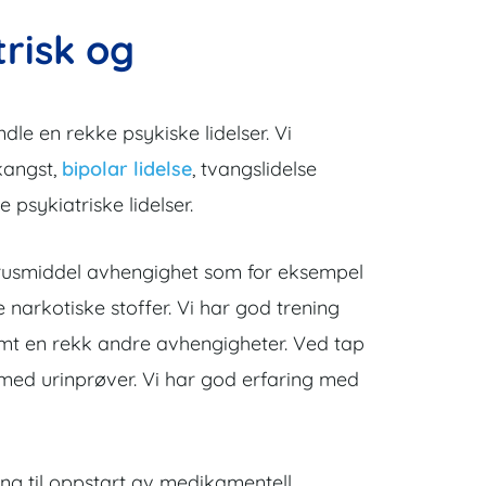
trisk og
e en rekke psykiske lidelser. Vi
kangst,
bipolar lidelse
, tvangslidelse
psykiatriske lidelser.
v rusmiddel avhengighet som for eksempel
 narkotiske stoffer. Vi har god trening
amt en rekk andre avhengigheter. Ved tap
d med urinprøver. Vi har god erfaring med
ing til oppstart av medikamentell