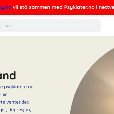
il stå sammen med Psykiater.no i nettverket, o
Søk
and
ne psykiatere og
ller
te ventetider.
gst, depresjon,