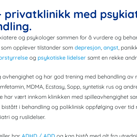
 privatklinikk med psykia
dling.
kiatere og psykologer sammen for å vurdere og behandl
der som opplever tilstander som
depresjon
,
angst
, panik
orstyrrelse
og
psykotiske lidelser
samt en rekke andre 
us og avhengighet og har god trening med behandling a
 amfetamin, MDMA, Ecstasy, Sopp, syntetisk rus og andre
re har vært innkom klinikken med spilleavhengighet s
 bistått i behandling og poliklinisk oppfølging over ti
tri og ruslidelser.
eller har
ADHD / ADD
og kan bistå med alt fra utredn