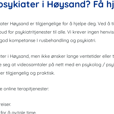
psykiater i Høysand? Få h
er Høysand er tilgjengelige for å hjelpe deg. Ved å tilb
lbud for psykiatritjenester til alle. Vi krever ingen henvi
 god kompetanse I rusbehandling og psykiatri.
ter i Høysand, men ikke ønsker lange ventetider eller t
ke seg at videosamtaler på nett med en psykolog / psyki
r tilgjengelig og praktisk.
 online terapitjenester:
eiser.
 for å avtale time.