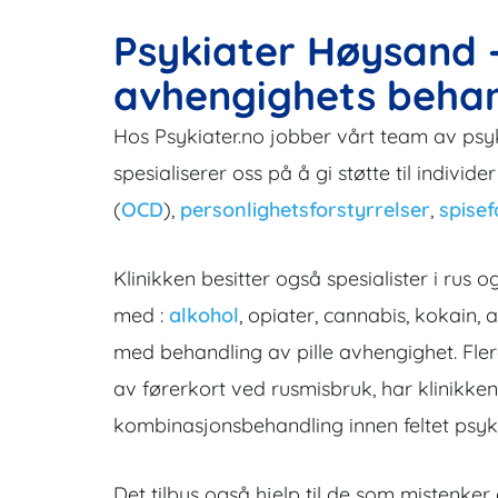
Psykiater Høysand -
avhengighets behan
Hos Psykiater.no jobber vårt team av psy
spesialiserer oss på å gi støtte til indivi
(
OCD
),
personlighetsforstyrrelser
,
spisef
Klinikken besitter også spesialister i r
med :
alkohol
, opiater, cannabis, kokain,
med behandling av pille avhengighet. Fle
av førerkort ved rusmisbruk, har klinikken
kombinasjonsbehandling innen feltet psykia
Det tilbys også hjelp til de som mistenker 