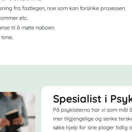
sning fra fastlegen, noe som kan forsinke prosessen.
dommer etc.
nse til å møte naboen.
 time.
Spesialist i Ps
På psykiater.no har vi som mål å
mer tilgjengelige og senke tersk
søke hjelp for sine plager tidlig o