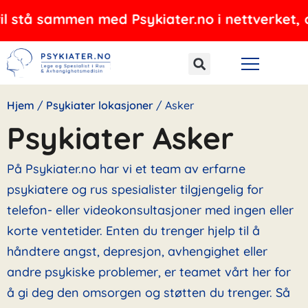
Hopp
sammen med Psykiater.no i nettverket, og tilby
rett
til
innholdet
Hjem
/
Psykiater lokasjoner
/
Asker
Psykiater Asker
På Psykiater.no har vi et team av erfarne
psykiatere og rus spesialister tilgjengelig for
telefon- eller videokonsultasjoner med ingen eller
korte ventetider. Enten du trenger hjelp til å
håndtere angst, depresjon, avhengighet eller
andre psykiske problemer, er teamet vårt her for
å gi deg den omsorgen og støtten du trenger. Så