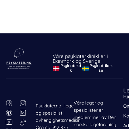
Våre psykiaterklinikker i
Danmark og Sverige
Psykiater.d
Psykiatriker.
k
se
L
Hj
F
P
I
L
Våre leger og
Psykiater.no , lege
Om
Behandle ditt samtykke
a
i
n
i
spesialister er
og spesialist i
For å gi best mulig opplevelse bruker vi
c
n
s
n
Ko
medlemmer av Den
informasjonskapsler for å lagre eller få tilgang til
avhengighetsmedisin
e
t
t
k
norske legeforening
Ar
enhetsdata. Å nekte samtykke kan begrense enkelte
Org no: 912 875