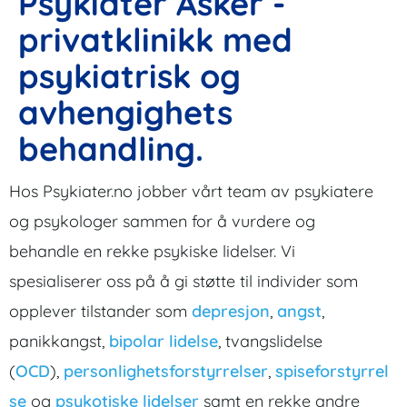
Psykiater Asker -
privatklinikk med
psykiatrisk og
avhengighets
behandling.
Hos Psykiater.no jobber vårt team av psykiatere
og psykologer sammen for å vurdere og
behandle en rekke psykiske lidelser. Vi
spesialiserer oss på å gi støtte til individer som
opplever tilstander som
depresjon
,
angst
,
panikkangst,
bipolar lidelse
, tvangslidelse
(
OCD
),
personlighetsforstyrrelser
,
spiseforstyrrel
se
og
psykotiske lidelser
samt en rekke andre