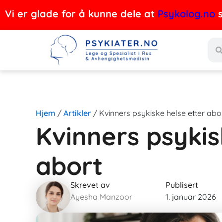
Hopp
Vi er glade for å kunne dele at
Psykolog.no
s
rett
Søk
til
innholdet
Hjem
/
Artikler
/
Kvinners psykiske helse etter abo
Kvinners psykis
abort
Skrevet av
Publisert
Ayesha Manzoor
1. januar 2026