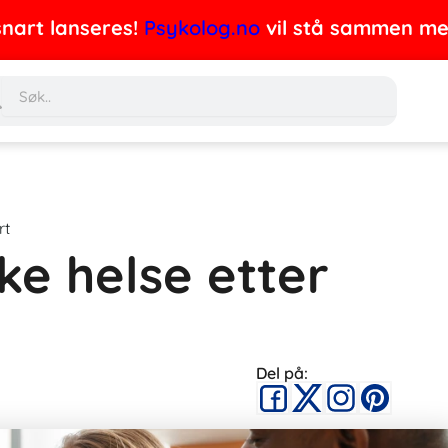
nart lanseres!
Psykolog.no
vil stå sammen med 
Søk
rt
ke helse etter
Del på: