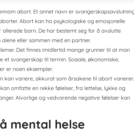
ennom abort. Et annet navn er svangerskapsavslutning
re aborter. Abort kan ha psykologiske og emosjonelle
 allerede barn. De har bestemt seg for å avslutte
 alene eller sammen med en partner.
blemer.
Det finnes imidlertid mange grunner til at man
et svangerskap til termin. Sosiale, økonomiske,
r er noen eksempler.
 kan variere, akkurat som årsakene til abort varierer.
an omfatte en rekke følelser, fra lettelse, lykke og
og anger. Alvorlige og vedvarende negative følelser kan
på mental helse