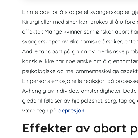
En metode for å stoppe et svangerskap er gj
Kirurgi eller medisiner kan brukes til å utfø
effekter. Mange kvinner som ønsker abort har
svangerskapet av økonomiske årsaker, enten
Andre tar abort på grunn av medisinske pro
kanskje ikke har noe ønske om å gjennomføre 
psykologiske og mellommenneskelige aspekte
En persons emosjonelle reaksjon på prosessen
Avhengig av individets omstendigheter. Dette k
glede til følelser av hjelpeløshet, sorg, tap 
være tegn på
depresjon
.
Effekter av abort 