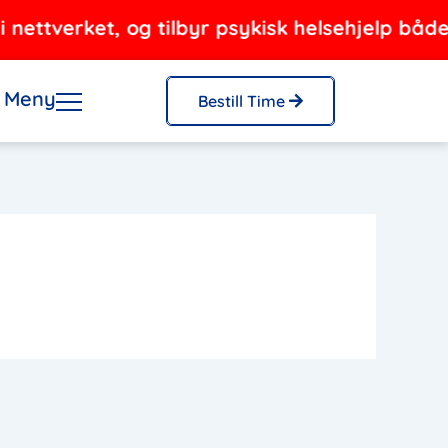
ttverket, og tilbyr psykisk helsehjelp både fy
Meny
Bestill Time