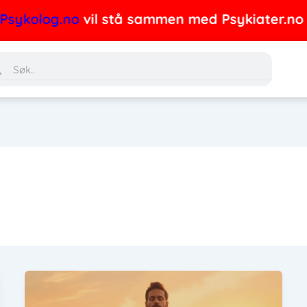
ykolog.no
vil stå sammen med Psykiater.no i ne
Søk