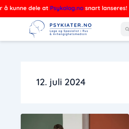
Hopp
 å kunne dele at
Psykolog.no
snart lanseres!
Ps
rett
Søk
til
innholdet
12. juli 2024