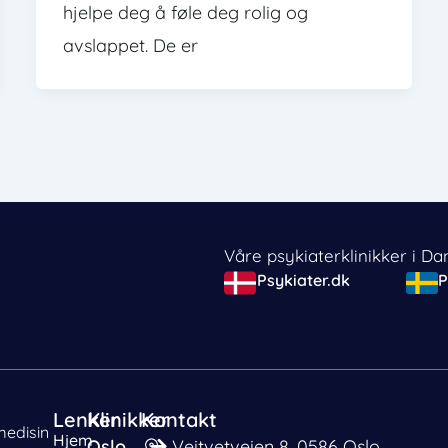
hjelpe deg å føle deg rolig og
avslappet. De er
Våre psykiaterklinikker i D
Psykiater.dk
P
Lenker
Klinikker
Kontakt
medisin
Hjem
Oslo
Veitvetveien 8, 0586 Oslo