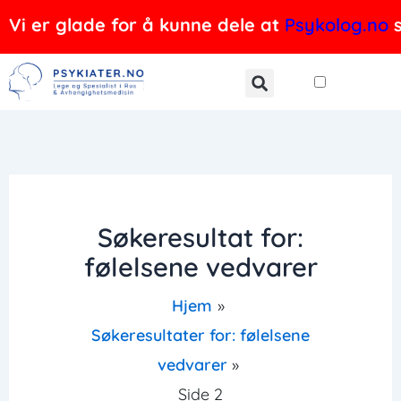
Hopp
Vi er glade for å kunne dele at
Psykolog.no
s
rett
til
innholdet
Søkeresultat for:
følelsene vedvarer
Hjem
Søkeresultater for: følelsene
vedvarer
Side 2