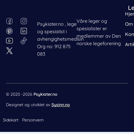
L
Hje
F
P
I
L
Våre leger og
Psykiater.no , lege
Om 
a
i
n
i
spesialister er
og spesialist i
c
n
s
n
Kon
medlemmer av Den
avhengighetsmedisin
e
t
t
k
norske legeforening
Arti
Org no: 912 875
b
e
a
e
083
o
r
g
d
o
e
r
i
k
s
a
n
t
m
© 2020 -2026
Psykiater.no
Designet og utviklet av
Sysinn.no
Sidekart
Personvern