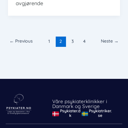
avgjørende
←
Previous
Neste
→
1
2
3
4
Våre psykiaterklinikker i
Danmark og Sverige
Psykiater.d
Psykiatriker.
k
se