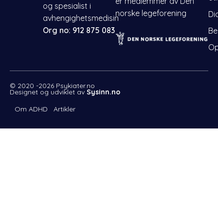
er medlemmer av Den
og spesialist i
norske legeforening
Di
avhengighetsmedisin
Org no: 912 875 083
Be
Op
© 2020 -2026
Psykiater.no
Designet og udviklet av
Sysinn.no
Om ADHD
Artikler