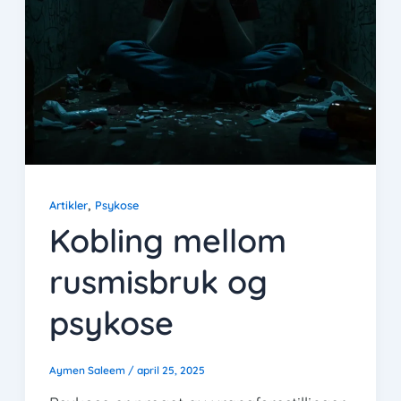
,
Artikler
Psykose
Kobling mellom
rusmisbruk og
psykose
Aymen Saleem
/
april 25, 2025