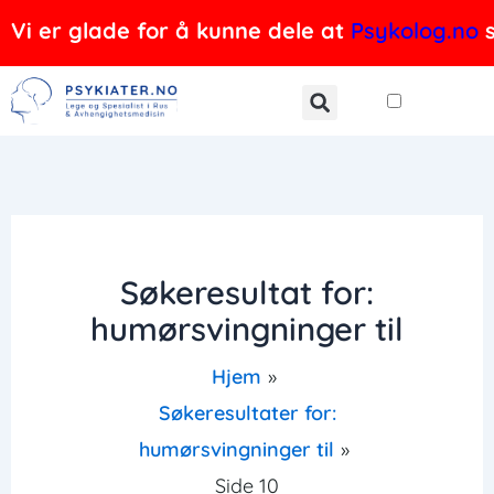
Hopp
Vi er glade for å kunne dele at
Psykolog.no
s
rett
til
innholdet
Søkeresultat for:
humørsvingninger til
Hjem
Søkeresultater for:
humørsvingninger til
Side 10