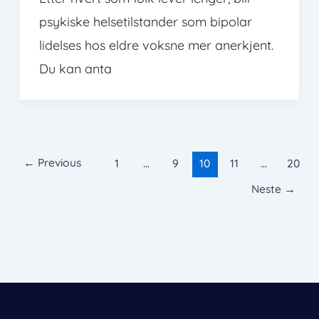
psykiske helsetilstander som bipolar
lidelses hos eldre voksne mer anerkjent.
Du kan anta
←
Previous
1
…
9
10
11
…
20
Neste
→