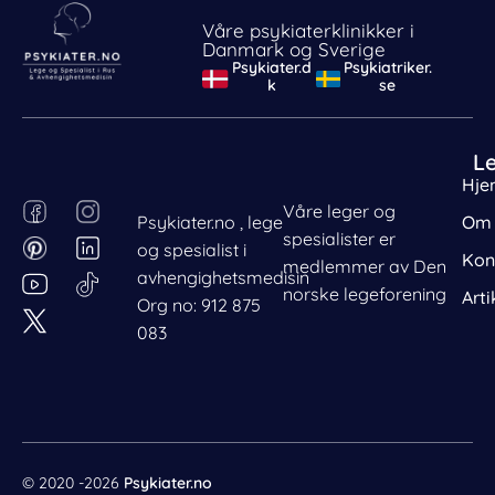
Våre psykiaterklinikker i
Danmark og Sverige
Psykiater.d
Psykiatriker.
k
se
L
Hje
F
P
I
L
Våre leger og
Psykiater.no , lege
Om 
a
i
n
i
spesialister er
og spesialist i
c
n
s
n
Kon
medlemmer av Den
avhengighetsmedisin
e
t
t
k
norske legeforening
Arti
Org no: 912 875
b
e
a
e
083
o
r
g
d
o
e
r
i
k
s
a
n
t
m
© 2020 -2026
Psykiater.no