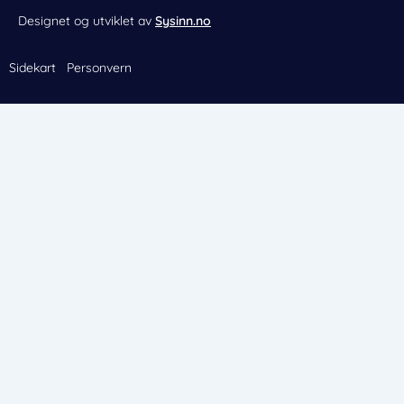
Designet og utviklet av
Sysinn.no
Sidekart
Personvern