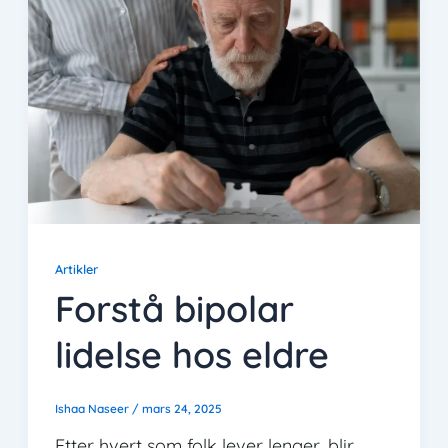
Artikler
Forstå bipolar
lidelse hos eldre
Ishaa Naseer
/
mars 24, 2025
Etter hvert som folk lever lenger, blir